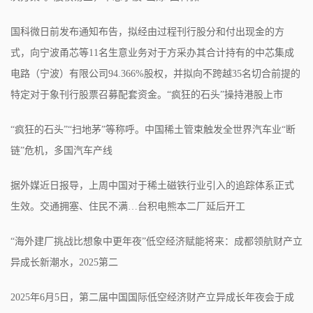
国科微日前发布通知布告，拟经由过程刊行股分和付出现金的方
式，向宁波甬芯等11名生意业务对于方采办其合计持有的中芯集成
电路（宁波）有限公司94.366%股权，并拟向不跨越35名切合前提的
特定对于象刊行股票召募配套资金。“疯狂的石头”操持港股上市
“疯狂的石头”“扫地茅”等称呼。中国稀土管束触发全世界汽车业“断
链”危机，多国汽车产线
据外媒近日报导，上周中国对于稀土磁铁行业引入的追踪体系正式
生效。交通拥塞、住民不满…台积电熊本二厂延后开工
“海外建厂挑战比想象中更年夜”低空经济赋能将来：成都领航财产立
异成长新潮水，2025第二
2025年6月5日，第二届中国国际低空经济财产立异成长年夜会于成