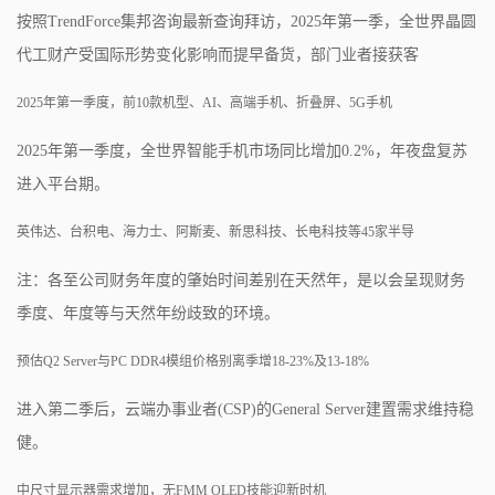
按照TrendForce集邦咨询最新查询拜访，2025年第一季，全世界晶圆
代工财产受国际形势变化影响而提早备货，部门业者接获客
2025年第一季度，前10款机型、AI、高端手机、折叠屏、5G手机
2025年第一季度，全世界智能手机市场同比增加0.2%，年夜盘复苏
进入平台期。
英伟达、台积电、海力士、阿斯麦、新思科技、长电科技等45家半导
注：各至公司财务年度的肇始时间差别在天然年，是以会呈现财务
季度、年度等与天然年纷歧致的环境。
预估Q2 Server与PC DDR4模组价格别离季增18-23%及13-18%
进入第二季后，云端办事业者(CSP)的General Server建置需求维持稳
健。
中尺寸显示器需求增加，无FMM OLED技能迎新时机