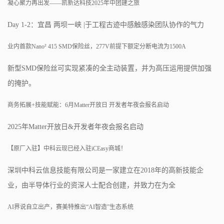
凝心聚力再出发——凯新达科技2025年中团建之旅
Day 1-2：宜昌 两坝一峡 |于工程古迹中感触感染团队协作的气力
业内首款Nano² 415 SMD保险丝，277V前提下额定分断电流为1500A
新型SMD保险丝可实现紧凑的全主动装置，并为高压运用提供加强
的掩护。
商务拓展+技能赋能：6月Matter开放日 开发者年夜会报名启动
2025年Matter开放日&开发者年夜会报名启动
【原厂入驻】中科云现已经入驻iCEasy商城！
深圳中科云信息技能有限公司是一家建立在2018年的高新技能企
业，由半导体行业的资深人士配合创建，并致力在为全
AI界说自立出产，赛美特推出“AI智造”生态系统