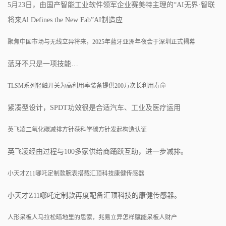
5月23日，由国产智能工业软件领军企业赛美特主理的“AI无界·智联
将来Al Defines the New Fab”AI制造应
聚焦中国市场与无线立异将来，2025年蓝牙亚洲年夜会于深圳正式揭幕
蓝牙不只是一项技能…
TLSM系列轻触开关为高利用率装备提供200万次长利用寿命
紧凑型设计，SPDT功效很是合适汽车、工业及医疗运用
英飞凌二氧化碳减排方针获科学碳方针发起构造认证
英飞凌经由过程与100多家供给商踊跃互助，进一步减排。
小天才Z11哪吒定制款腕表搭载汇顶科技康健传感器
小天才Z11哪吒定制款再度配备汇顶科技的康健传感器。
人形呆板人马拉松暗地里的思索，兆易立异怎样赋能呆板人财产