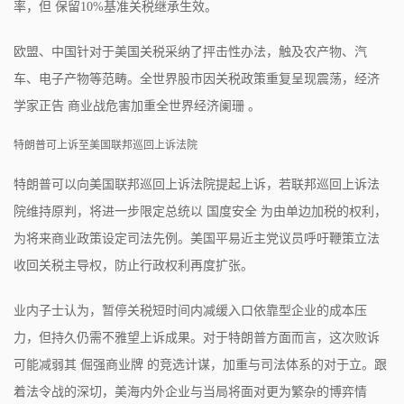
率，但 保留10%基准关税继承生效。
欧盟、中国针对于美国关税采纳了抨击性办法，触及农产物、汽
车、电子产物等范畴。全世界股市因关税政策重复呈现震荡，经济
学家正告 商业战危害加重全世界经济阑珊 。
特朗普可上诉至美国联邦巡回上诉法院
特朗普可以向美国联邦巡回上诉法院提起上诉，若联邦巡回上诉法
院维持原判，将进一步限定总统以 国度安全 为由单边加税的权利，
为将来商业政策设定司法先例。美国平易近主党议员呼吁鞭策立法
收回关税主导权，防止行政权利再度扩张。
业内子士认为，暂停关税短时间内减缓入口依靠型企业的成本压
力，但持久仍需不雅望上诉成果。对于特朗普方面而言，这次败诉
可能减弱其 倔强商业牌 的竞选计谋，加重与司法体系的对于立。跟
着法令战的深切，美海内外企业与当局将面对更为繁杂的博弈情