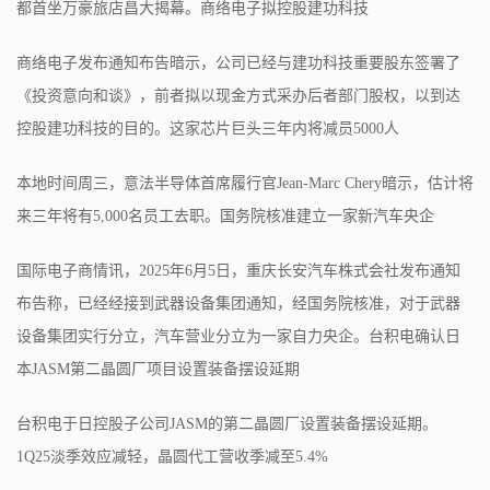
都首坐万豪旅店昌大揭幕。商络电子拟控股建功科技
商络电子发布通知布告暗示，公司已经与建功科技重要股东签署了
《投资意向和谈》，前者拟以现金方式采办后者部门股权，以到达
控股建功科技的目的。这家芯片巨头三年内将减员5000人
本地时间周三，意法半导体首席履行官Jean-Marc Chery暗示，估计将
来三年将有5,000名员工去职。国务院核准建立一家新汽车央企
国际电子商情讯，2025年6月5日，重庆长安汽车株式会社发布通知
布告称，已经经接到武器设备集团通知，经国务院核准，对于武器
设备集团实行分立，汽车营业分立为一家自力央企。台积电确认日
本JASM第二晶圆厂项目设置装备摆设延期
台积电于日控股子公司JASM的第二晶圆厂设置装备摆设延期。
1Q25淡季效应减轻，晶圆代工营收季减至5.4%