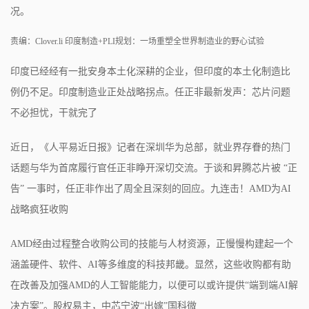
况。
责编：Clover.li 印度制造+PLI规划：一场重塑全世界制造业的野心试验
印度已经经有一批安身本土化深耕的企业，但印度的本土化制造比
例仍不足。印度制造业正处战略拐点。任正非最新发声：芯片问题
不必担忧，干就完了
近日，《人平易近日报》记者在深圳华为总部，就业界存眷的热门
话题与华为首席履行官任正非睁开深切交流。于谈和昇腾芯片被 “正
告” 一事时，任正非作出了周全且深刻的回应。九连击！AMD为AI
战略疯狂收购
AMD经由过程整合收购公司的技能与人材资源，正慢慢构建起一个
涵盖硬件、软件、AI等多维度的科技邦畿。显然，这些收购都有助
在改善及加强AMD的人工智能能力，以便可以或许提供“端到端AI解
决方案”。股权易主，中芯宁波“出嫁”国科微