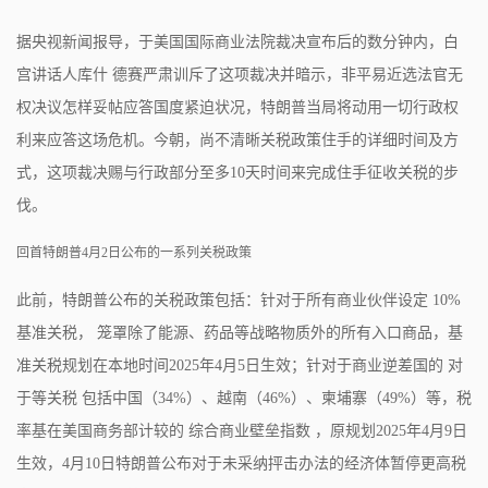
据央视新闻报导，于美国国际商业法院裁决宣布后的数分钟内，白
宫讲话人库什 德赛严肃训斥了这项裁决并暗示，非平易近选法官无
权决议怎样妥帖应答国度紧迫状况，特朗普当局将动用一切行政权
利来应答这场危机。今朝，尚不清晰关税政策住手的详细时间及方
式，这项裁决赐与行政部分至多10天时间来完成住手征收关税的步
伐。
回首特朗普4月2日公布的一系列关税政策
此前，特朗普公布的关税政策包括：针对于所有商业伙伴设定 10%
基准关税， 笼罩除了能源、药品等战略物质外的所有入口商品，基
准关税规划在本地时间2025年4月5日生效；针对于商业逆差国的 对
于等关税 包括中国（34%）、越南（46%）、柬埔寨（49%）等，税
率基在美国商务部计较的 综合商业壁垒指数 ，原规划2025年4月9日
生效，4月10日特朗普公布对于未采纳抨击办法的经济体暂停更高税