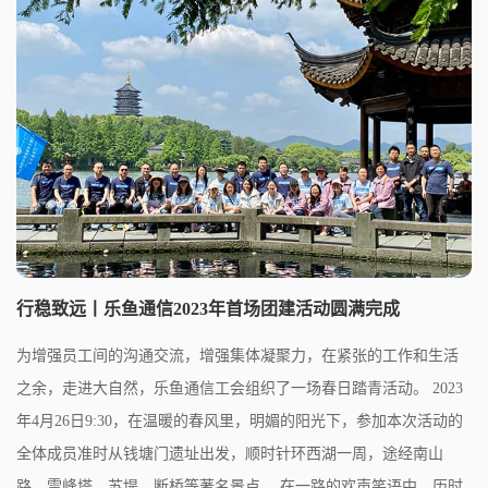
行稳致远丨乐鱼通信2023年首场团建活动圆满完成
为增强员工间的沟通交流，增强集体凝聚力，在紧张的工作和生活
之余，走进大自然，乐鱼通信工会组织了一场春日踏青活动。 2023
年4月26日9:30，在温暖的春风里，明媚的阳光下，参加本次活动的
全体成员准时从钱塘门遗址出发，顺时针环西湖一周，途经南山
路、雷峰塔、苏堤、断桥等著名景点。 在一路的欢声笑语中，历时