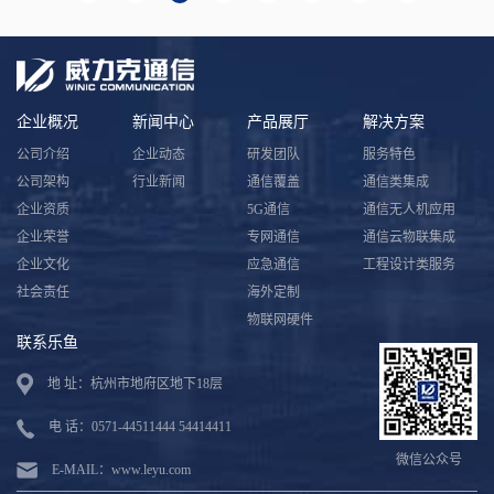
企业概况
新闻中心
产品展厅
解决方案
公司介绍
企业动态
研发团队
服务特色
公司架构
行业新闻
通信覆盖
通信类集成
企业资质
5G通信
通信无人机应用
企业荣誉
专网通信
通信云物联集成
企业文化
应急通信
工程设计类服务
社会责任
海外定制
物联网硬件
联系乐鱼
地 址：杭州市地府区地下18层
电 话：0571-44511444 54414411
微信公众号
E-MAIL：www.leyu.com