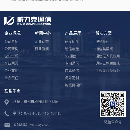
企业概况
新闻中心
产品展厅
解决方案
公司介绍
企业动态
研发团队
服务特色
公司架构
行业新闻
通信覆盖
通信类集成
企业资质
5G通信
通信无人机应用
企业荣誉
专网通信
通信云物联集成
企业文化
应急通信
工程设计类服务
社会责任
海外定制
物联网硬件
联系乐鱼
地 址：杭州市地府区地下18层
电 话：0571-44511444 54414411
微信公众号
E-MAIL：www.leyu.com