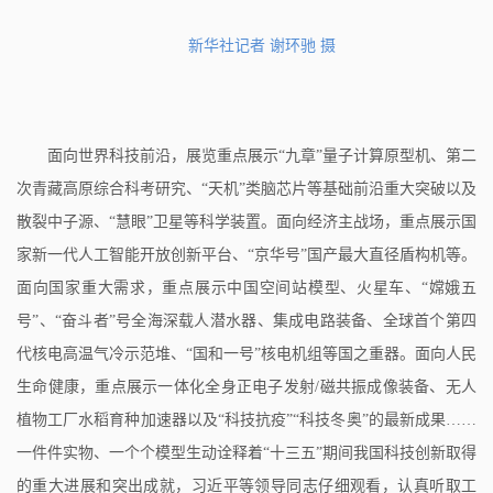
新华社记者 谢环驰 摄
面向世界科技前沿，展览重点展示“九章”量子计算原型机、第二
次青藏高原综合科考研究、“天机”类脑芯片等基础前沿重大突破以及
散裂中子源、“慧眼”卫星等科学装置。面向经济主战场，重点展示国
家新一代人工智能开放创新平台、“京华号”国产最大直径盾构机等。
面向国家重大需求，重点展示中国空间站模型、火星车、“嫦娥五
号”、“奋斗者”号全海深载人潜水器、集成电路装备、全球首个第四
代核电高温气冷示范堆、“国和一号”核电机组等国之重器。面向人民
生命健康，重点展示一体化全身正电子发射/磁共振成像装备、无人
植物工厂水稻育种加速器以及“科技抗疫”“科技冬奥”的最新成果……
一件件实物、一个个模型生动诠释着“十三五”期间我国科技创新取得
的重大进展和突出成就，习近平等领导同志仔细观看，认真听取工